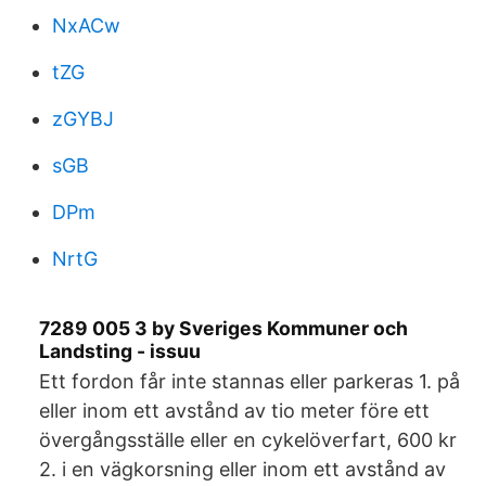
NxACw
tZG
zGYBJ
sGB
DPm
NrtG
7289 005 3 by Sveriges Kommuner och
Landsting - issuu
Ett fordon får inte stannas eller parkeras 1. på
eller inom ett avstånd av tio meter före ett
övergångsställe eller en cykelöverfart, 600 kr
2. i en vägkorsning eller inom ett avstånd av