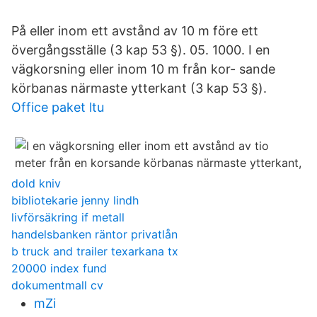
På eller inom ett avstånd av 10 m före ett
övergångsställe (3 kap 53 §). 05. 1000. I en
vägkorsning eller inom 10 m från kor- sande
körbanas närmaste ytterkant (3 kap 53 §).
Office paket ltu
dold kniv
bibliotekarie jenny lindh
livförsäkring if metall
handelsbanken räntor privatlån
b truck and trailer texarkana tx
20000 index fund
dokumentmall cv
mZi