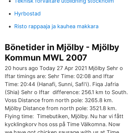
Teknisk förvaltare utbildning stockholm
Hyrbostad
Risto rappaaja ja kauhea makkara
Bönetider in Mjölby - Mjölby
Kommun MWL 2007
20 hours ago Today 27 Apr 2021 Mjölby Sehr o
Iftar timings are: Sehr Time: 02:08 and Iftar
Time: 20:44 (Hanafi, Sunni, Safi'i). Fiqa Jafria
(Shia) Sehr o Iftar difference: 256.1 km to South.
Voss Distance from north pole: 3265.8 km.
Mjölby Distance from north pole: 3521.8 km.
Flying time: Timebutiken, Mjölby. Nu har vi fått
kycklingkorv hos oss på Time Välkomna. Now
we have got chicken sausage with us at Time