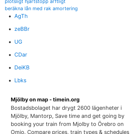
plötsligt hjärtstopp ärftligt
beräkna lån med rak amortering
AgTh
zeBBr
UG
CDar
DeiKB
Lbks
Mjölby on map - timein.org
Bostadsbolaget har drygt 2600 lägenheter i
Mjölby, Mantorp, Save time and get going by
booking your train from Mjolby to Örebro on
Omio. Compare prices, train types & schedules