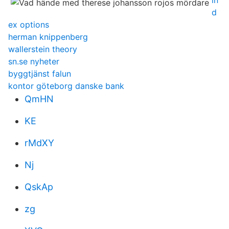
in
d
ex options
herman knippenberg
wallerstein theory
sn.se nyheter
byggtjänst falun
kontor göteborg danske bank
QmHN
KE
rMdXY
Nj
QskAp
zg