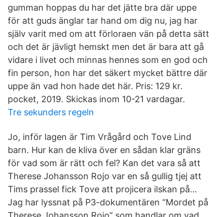
gumman hoppas du har det jätte bra där uppe
för att guds änglar tar hand om dig nu, jag har
själv varit med om att förloraen vän på detta sätt
och det är jävligt hemskt men det är bara att gå
vidare i livet och minnas hennes som en god och
fin person, hon har det säkert mycket bättre där
uppe än vad hon hade det här. Pris: 129 kr.
pocket, 2019. Skickas inom 10-21 vardagar.
Tre sekunders regeln
Jo, inför lagen är Tim Vrågård och Tove Lind
barn. Hur kan de kliva över en sådan klar gräns
för vad som är rätt och fel? Kan det vara så att
Therese Johansson Rojo var en så gullig tjej att
Tims prassel fick Tove att projicera ilskan på…
Jag har lyssnat på P3-dokumentären “Mordet på
Therese Johansson Rojo” som handlar om vad