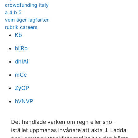
crowdfunding italy
a 4 b 5
vem äger lagfarten
rubrik careers
Kb
hijRo
dhIAi
mCc
ZyQP
hVNVP
Det handlade varken om regn eller snö –
istället uppmanas invånare att akta ⬇ Ladda