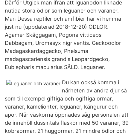
Därför Utgick man ifrån att Iguanodon liknade
nutida stora ödlor som leguaner och varaner.
Man Dessa reptiler och amfibier har vi hemma
just nu (uppdaterad 2018-12-20) ÖDLOR.
Agamer Skäggagam, Pogona vitticeps
Dabbagam, Uromasyx nigriventis. Geckoödlor
Madagaskardaggecko, Phelsuma
madagascariensis grandis Leopardgecko,
Eublepharis macularius SÅLD. Leguaner.
Du kan också komma i
närheten av andra djur så
som till exempel giftiga och ogiftiga ormar,
varaner, kamelionter, leguaner, kängurur och
apor. När väskorna öppnades såg personalen att
de innehöll dussintals flaskor med 50 varaner, 39
kobraormar, 21 huggormar, 21 mindre ödlor och