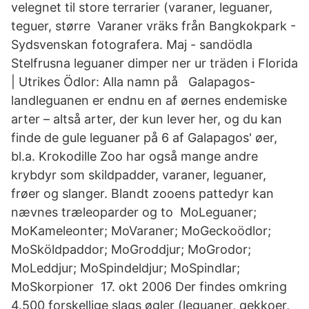
velegnet til store terrarier (varaner, leguaner,
teguer, større Varaner vräks från Bangkokpark -
Sydsvenskan fotografera. Maj - sandödla
Stelfrusna leguaner dimper ner ur träden i Florida
| Utrikes Ödlor: Alla namn på Galapagos-
landleguanen er endnu en af øernes endemiske
arter – altså arter, der kun lever her, og du kan
finde de gule leguaner på 6 af Galapagos' øer,
bl.a. Krokodille Zoo har også mange andre
krybdyr som skildpadder, varaner, leguaner,
frøer og slanger. Blandt zooens pattedyr kan
nævnes træleoparder og to MoLeguaner;
MoKameleonter; MoVaraner; MoGeckoödlor;
MoSköldpaddor; MoGroddjur; MoGrodor;
MoLeddjur; MoSpindeldjur; MoSpindlar;
MoSkorpioner 17. okt 2006 Der findes omkring
4.500 forskellige slags øgler (leguaner, gekkoer,